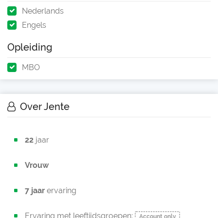
Nederlands
Engels
Opleiding
MBO
Over Jente
22
jaar
Vrouw
7 jaar
ervaring
Ervaring met leeftijdsgroepen:
Account only