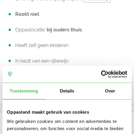
Rookt niet
Oppaslocatie:
bij ouders thuis
Heeft zelf geen kinderen
In bezit van een rijbewijs
Geen auto beschikbaar
Toestemming
Details
Over
Uurtarief:
Account only
Oppasland maakt gebruik van cookies
Kan oppassen op
We gebruiken cookies om content en advertenties te
personaliseren, om functies voor social media te bieden
Ma
Di
Wo
Do
Vr
Za
Zo