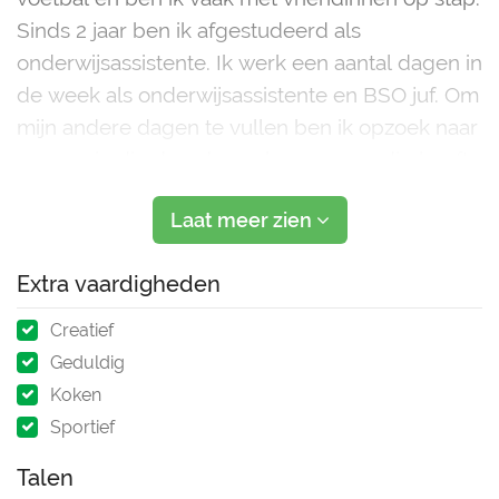
Sinds 2 jaar ben ik afgestudeerd als
onderwijsassistente. Ik werk een aantal dagen in
de week als onderwijsassistente en BSO juf. Om
mijn andere dagen te vullen ben ik opzoek naar
een gezin die doordeweeks oppas nodig heeft
Laat meer zien
Ondertussen oppas ik vanaf
Extra vaardigheden
Creatief
Geduldig
Koken
Sportief
Talen