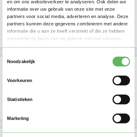
en om ons websiteverkeer te analyseren. Ook delen we
Ochtend
informatie over uw gebruik van onze site met onze
Middag
partners voor social media, adverteren en analyse. Deze
Namiddag
partners kunnen deze gegevens combineren met andere
Avond
NIEUW
Nacht
informatie die u aan ze heeft verstrekt of die ze hebben
verzameld op basis van uw gebruik van hun services.
Toestemmingsselectie
Noodzakelijk
Activiteit op Oppasland
Laatste activiteit
01-05-2026
Voorkeuren
Lid sinds
26-12-2020
Statistieken
Profiel bijgewerkt
02-09-2024
Marketing
Verificaties