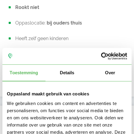
Rookt niet
Oppaslocatie:
bij ouders thuis
Heeft zelf geen kinderen
In bezit van een rijbewijs
Auto beschikbaar
Toestemming
Details
Over
Uurtarief:
Account only
Oppasland maakt gebruik van cookies
We gebruiken cookies om content en advertenties te
personaliseren, om functies voor social media te bieden
Kan oppassen op
en om ons websiteverkeer te analyseren. Ook delen we
informatie over uw gebruik van onze site met onze
Ma
Di
Wo
Do
Vr
Za
Zo
partners voor social media, adverteren en analyse. Deze
Ochtend