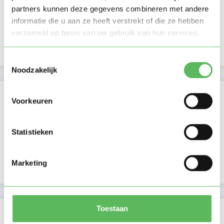
Middag
partners kunnen deze gegevens combineren met andere
Namiddag
informatie die u aan ze heeft verstrekt of die ze hebben
Avond
verzameld op basis van uw gebruik van hun services.
NIEUW
Nacht
Toestemmingsselectie
Noodzakelijk
Activiteit op Oppasland
Voorkeuren
Laatste activiteit
26-12-2025
Statistieken
Lid sinds
17-12-2025
Marketing
Profiel bijgewerkt
17-12-2025
Toestaan
Verificaties