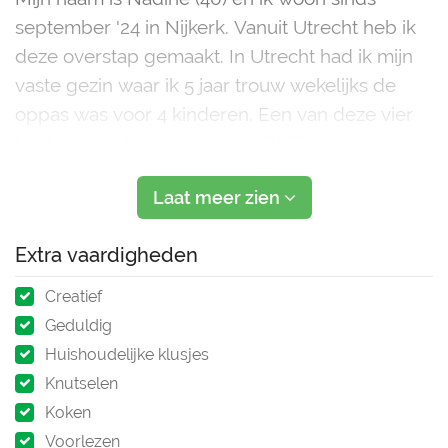
september '24 in Nijkerk. Vanuit Utrecht heb ik
deze overstap gemaakt. In Utrecht had ik mijn
vaste gezin waar ik 5 jaar trouw wekelijks de
oppas was voor 4 kinderen. Een van deze vier
kinderen had autisme, een ADHD.
Voor dat ik mij bij dit gezin aansloot heb ik 2
Laat meer zien
andere vaste gezinnen gehad. De enige reden
waarom ik stopte was emi
Extra vaardigheden
Creatief
Geduldig
Huishoudelijke klusjes
Knutselen
Koken
Voorlezen