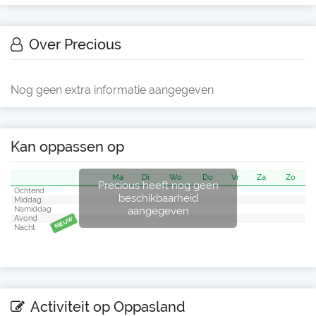
Over Precious
Nog geen extra informatie aangegeven
Kan oppassen op
Ma
Di
Wo
Do
Vr
Za
Zo
Precious heeft nog geen
Ochtend
beschikbaarheid
Middag
aangegeven
Namiddag
Avond
NIEUW
Nacht
Activiteit op Oppasland