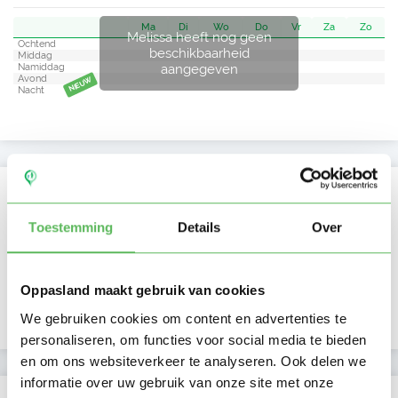
Ma
Di
Wo
Do
Vr
Za
Zo
Melissa heeft nog geen
Ochtend
beschikbaarheid
Middag
aangegeven
Namiddag
Avond
NIEUW
Nacht
Activiteit op Oppasland
Toestemming
Details
Over
Laatste activiteit
11-01-2026
Lid sinds
11-01-2026
Oppasland maakt gebruik van cookies
Profiel bijgewerkt
11-01-2026
We gebruiken cookies om content en advertenties te
personaliseren, om functies voor social media te bieden
en om ons websiteverkeer te analyseren. Ook delen we
informatie over uw gebruik van onze site met onze