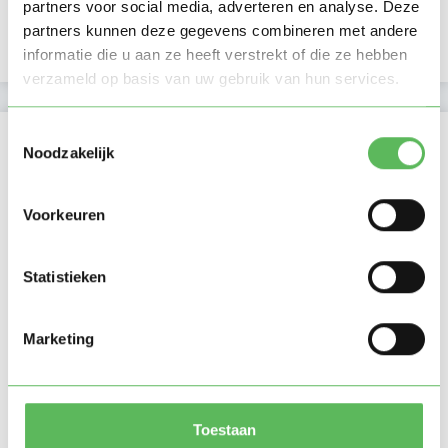
Verificaties
partners voor social media, adverteren en analyse. Deze
partners kunnen deze gegevens combineren met andere
E-mailadres is geverifieerd
informatie die u aan ze heeft verstrekt of die ze hebben
verzameld op basis van uw gebruik van hun services.
Toestemmingsselectie
Locatie oppasadres (Lutten)
Noodzakelijk
Voorkeuren
Statistieken
Marketing
Toestaan