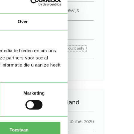
Niet in bezit van een rijbewijs
Over
Geen auto beschikbaar
Beschikbaar vanaf:
Account only
 media te bieden en om ons
ze partners voor social
nformatie die u aan ze heeft
Uurtarief:
Account only
Marketing
Activiteit op Oppasland
Laatste activiteit
10 mei 2026
Toestaan