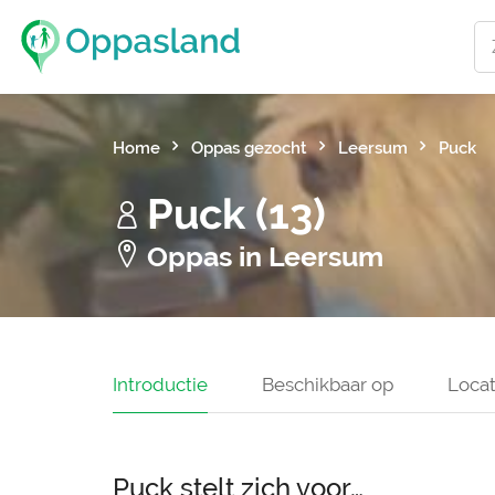
Home
Oppas gezocht
Leersum
Puck
Puck (13)
Oppas in Leersum
Introductie
Beschikbaar op
Locat
Puck stelt zich voor…