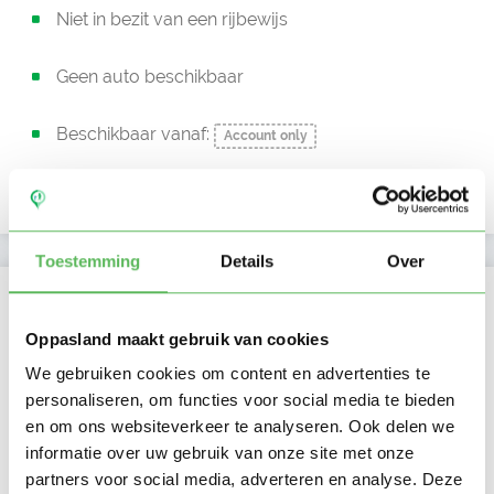
Niet in bezit van een rijbewijs
Geen auto beschikbaar
Beschikbaar vanaf:
Account only
Uurtarief:
Account only
Toestemming
Details
Over
Kan oppassen op
Oppasland maakt gebruik van cookies
Ma
Di
Wo
Do
Vr
Za
Zo
Ochtend
We gebruiken cookies om content en advertenties te
Middag
personaliseren, om functies voor social media te bieden
Namiddag
en om ons websiteverkeer te analyseren. Ook delen we
Avond
NIEUW
informatie over uw gebruik van onze site met onze
Nacht
partners voor social media, adverteren en analyse. Deze