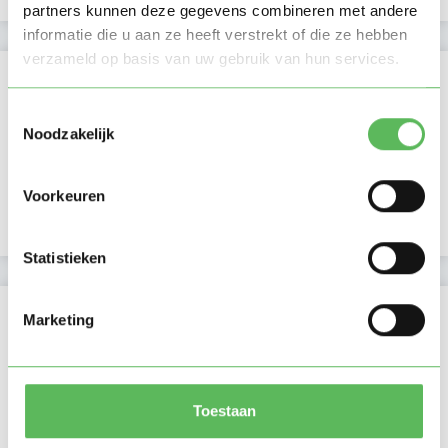
partners kunnen deze gegevens combineren met andere
informatie die u aan ze heeft verstrekt of die ze hebben
verzameld op basis van uw gebruik van hun services.
Activiteit op Oppasland
Toestemmingsselectie
Laatste activiteit
04-03-2026
Noodzakelijk
Lid sinds
22-02-2026
Voorkeuren
Profiel bijgewerkt
22-02-2026
Statistieken
Verificaties
Marketing
E-mailadres is geverifieerd
Telefoonnummer is geverifieerd
Toestaan