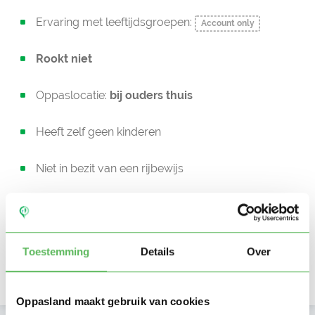
Ervaring met leeftijdsgroepen:
Account only
Rookt niet
Oppaslocatie:
bij ouders thuis
Heeft zelf geen kinderen
Niet in bezit van een rijbewijs
Geen auto beschikbaar
Beschikbaar vanaf:
Account only
Toestemming
Details
Over
Uurtarief:
Account only
Oppasland maakt gebruik van cookies