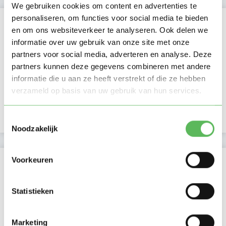
We gebruiken cookies om content en advertenties te
personaliseren, om functies voor social media te bieden
Kan oppassen op
en om ons websiteverkeer te analyseren. Ook delen we
informatie over uw gebruik van onze site met onze
Ma
Di
Wo
Do
Vr
Za
Zo
partners voor social media, adverteren en analyse. Deze
Ochtend
partners kunnen deze gegevens combineren met andere
Middag
informatie die u aan ze heeft verstrekt of die ze hebben
Namiddag
verzameld op basis van uw gebruik van hun services.
Avond
NIEUW
Nacht
Toestemmingsselectie
Noodzakelijk
Activiteit op Oppasland
Voorkeuren
Laatste activiteit
20-04-2026
Statistieken
Lid sinds
20-04-2026
Marketing