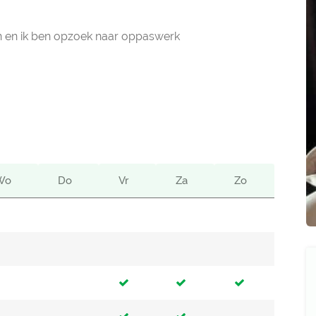
orn en ik ben opzoek naar oppaswerk
Wo
Do
Vr
Za
Zo