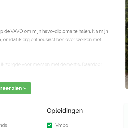
 op de VAVO om mijn havo-diploma te halen. Na mijn
, omdat ik erg enthousiast ben over werken met
r ik zorgde voor mensen met dementie. Daardoor
 hoe ik rustig en zorgzaam met anderen om kan gaan.
meer zien
Opleidingen
nds
Vmbo