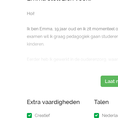
Hoi!
Ik ben Emma, 19 jaar oud en ik zit momenteel
examen wil ik graag pedagogiek gaan studeren
kinderen.
Eerder heb ik gewerkt in de ouderenzorg, waa
heb ik veel geduld ontwikkeld en weet ik goed
Laat 
Ik
Extra vaardigheden
Talen
Creatief
Nederla