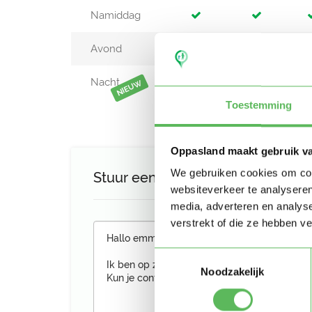
Namiddag
Avond
Nacht
NIEUW
Toestemming
Oppasland maakt gebruik v
We gebruiken cookies om cont
Stuur een bericht aan Emma
websiteverkeer te analyseren
media, adverteren en analys
verstrekt of die ze hebben v
Toestemmingsselectie
Noodzakelijk