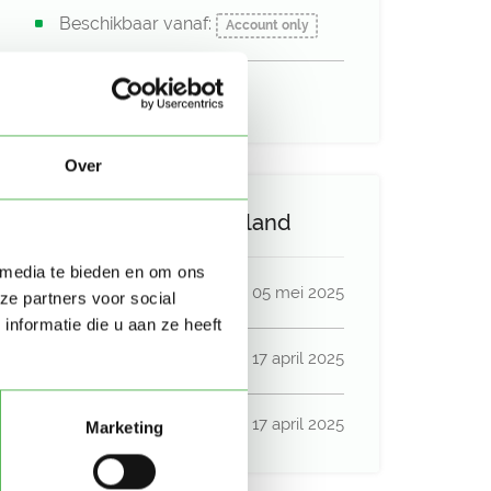
Beschikbaar vanaf:
Account only
Uurtarief:
Account only
Over
Activiteit op Oppasland
 media te bieden en om ons
Laatste activiteit
05 mei 2025
ze partners voor social
nformatie die u aan ze heeft
Lid sinds
17 april 2025
Profiel bijgewerkt
17 april 2025
Marketing