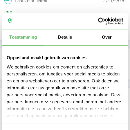
Laatste activiteit
27-07-2026
Lid sinds
05-03-2025
Profiel bijgewerkt
05-03-2025
Toestemming
Details
Over
Verificaties
Oppasland maakt gebruik van cookies
We gebruiken cookies om content en advertenties te
E-mailadres is geverifieerd
personaliseren, om functies voor social media te bieden
en om ons websiteverkeer te analyseren. Ook delen we
informatie over uw gebruik van onze site met onze
partners voor social media, adverteren en analyse. Deze
Locatie oppasadres (Groningen)
partners kunnen deze gegevens combineren met andere
informatie die u aan ze heeft verstrekt of die ze hebben
verzameld op basis van uw gebruik van hun services.