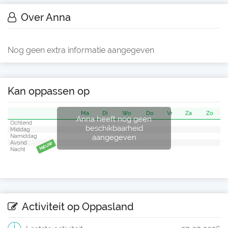
Over Anna
Nog geen extra informatie aangegeven
Kan oppassen op
Ma
Di
Wo
Do
Vr
Za
Zo
Anna heeft nog geen
Ochtend
beschikbaarheid
Middag
aangegeven
Namiddag
Avond
NIEUW
Nacht
Activiteit op Oppasland