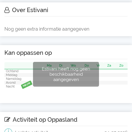
Over Estivani
Nog geen extra informatie aangegeven
Kan oppassen op
Ma
Di
Wo
Do
Vr
Za
Zo
Estivani heeft nog geen
Ochtend
beschikbaarheid
Middag
aangegeven
Namiddag
Avond
NIEUW
Nacht
Activiteit op Oppasland