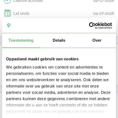
Laatste activiteit
04-07-2026
Lid sinds
04-07-2026
Profiel bijgewerkt
04-07-2026
Toestemming
Details
Over
Verificaties
Oppasland maakt gebruik van cookies
E-mailadres is geverifieerd
We gebruiken cookies om content en advertenties te
personaliseren, om functies voor social media te bieden
Google is gekoppeld
en om ons websiteverkeer te analyseren. Ook delen we
informatie over uw gebruik van onze site met onze
partners voor social media, adverteren en analyse. Deze
partners kunnen deze gegevens combineren met andere
Locatie oppasadres (Groningen)
informatie die u aan ze heeft verstrekt of die ze hebben
verzameld op basis van uw gebruik van hun services.