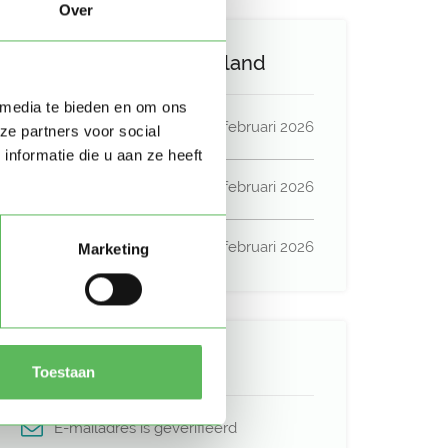
Over
Activiteit op Oppasland
 media te bieden en om ons
Laatste activiteit
04 februari 2026
ze partners voor social
nformatie die u aan ze heeft
Lid sinds
04 februari 2026
Profiel bijgewerkt
04 februari 2026
Marketing
Verificaties
Toestaan
E-mailadres is geverifieerd