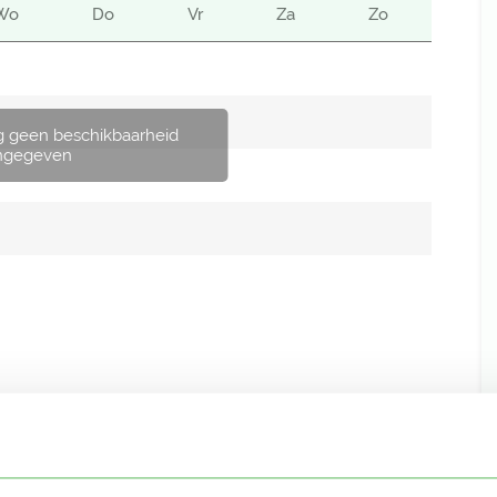
Wo
Do
Vr
Za
Zo
g geen beschikbaarheid
ngegeven