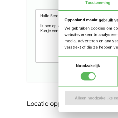
Toestemming
Oppasland maakt gebruik v
We gebruiken cookies om cont
websiteverkeer te analyseren
media, adverteren en analys
verstrekt of die ze hebben v
Toestemmingsselectie
Noodzakelijk
Alleen noodzakelijke c
Locatie oppasadres (Groningen