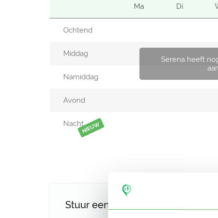
Ma
Di
Ochtend
Middag
Serena heeft no
aa
Namiddag
Avond
Nacht
NIEUW
Stuur een bericht aan Serena