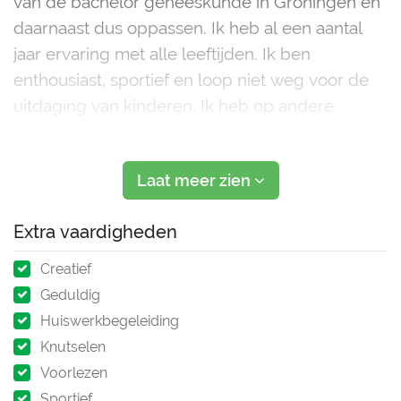
van de bachelor geneeskunde in Groningen en
daarnaast dus oppassen. Ik heb al een aantal
jaar ervaring met alle leeftijden. Ik ben
enthousiast, sportief en loop niet weg voor de
uitdaging van kinderen. Ik heb op andere
gebieden ook al ervaring met kinderen, doordat
ik skiles gegeven heb, bijles geef en
Laat meer zien
animatiewerk doe. Dus kinderen vermaken k
Extra vaardigheden
Creatief
Geduldig
Huiswerkbegeleiding
Knutselen
Voorlezen
Sportief