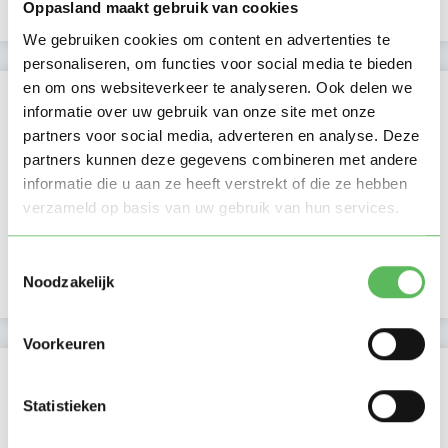
Uurtarief:
Account only
Oppasland maakt gebruik van cookies
We gebruiken cookies om content en advertenties te
personaliseren, om functies voor social media te bieden
en om ons websiteverkeer te analyseren. Ook delen we
Kan oppassen op
informatie over uw gebruik van onze site met onze
partners voor social media, adverteren en analyse. Deze
Ma
Di
Wo
Do
Vr
Za
Zo
partners kunnen deze gegevens combineren met andere
Ochtend
informatie die u aan ze heeft verstrekt of die ze hebben
Middag
verzameld op basis van uw gebruik van hun services.
Namiddag
Avond
NIEUW
Nacht
Toestemmingsselectie
Noodzakelijk
Voorkeuren
Activiteit op Oppasland
Statistieken
Laatste activiteit
28-07-2026