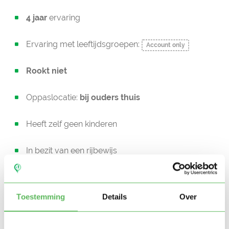
4 jaar
ervaring
Ervaring met leeftijdsgroepen:
Account only
Rookt niet
Oppaslocatie:
bij ouders thuis
Heeft zelf geen kinderen
In bezit van een rijbewijs
Geen auto beschikbaar
Toestemming
Details
Over
Beschikbaar vanaf:
Account only