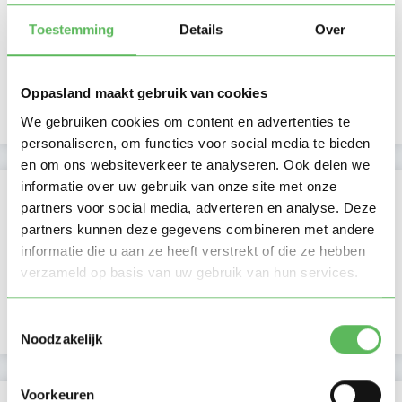
Ochtend
Toestemming
Details
Over
Middag
Namiddag
Avond
NIEUW
Oppasland maakt gebruik van cookies
Nacht
We gebruiken cookies om content en advertenties te
personaliseren, om functies voor social media te bieden
en om ons websiteverkeer te analyseren. Ook delen we
informatie over uw gebruik van onze site met onze
Activiteit op Oppasland
partners voor social media, adverteren en analyse. Deze
partners kunnen deze gegevens combineren met andere
Laatste activiteit
13-09-2025
informatie die u aan ze heeft verstrekt of die ze hebben
verzameld op basis van uw gebruik van hun services.
Lid sinds
01-09-2025
Profiel bijgewerkt
01-09-2025
Toestemmingsselectie
Noodzakelijk
Voorkeuren