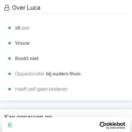
Over Luca
18
jaar
Vrouw
Rookt niet
Oppaslocatie:
bij ouders thuis
Heeft zelf geen kinderen
Kan oppassen op
Ma
Di
Wo
Do
Vr
Za
Zo