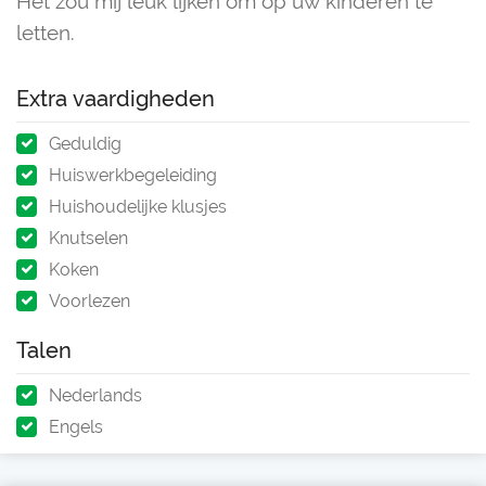
Het zou mij leuk lijken om op uw kinderen te
letten.
Extra vaardigheden
Geduldig
Huiswerkbegeleiding
Huishoudelijke klusjes
Knutselen
Koken
Voorlezen
Talen
Nederlands
Engels