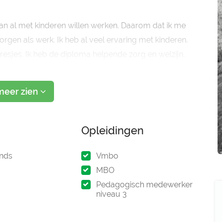
f aan al met kinderen willen werken. Daarom dat ik me
orgen als werk. Ik heb al veel ervaring met kinderen.
resjes. Ik heb de diploma helpende zorg en welzijn.
edagogisch medewerker niveau 3. Dinsdag 13 juli 202
meer zien
Opleidingen
nds
Vmbo
MBO
Pedagogisch medewerker
niveau 3