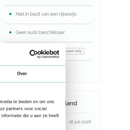
Niet in bezit van een rijbewijs
Geen auto beschikbaar
Beschikbaar vanaf:
Account only
Uurtarief:
Account only
Over
 media te bieden en om ons
Activiteit op Oppasland
ze partners voor social
nformatie die u aan ze heeft
Laatste activiteit
16 juli 2026