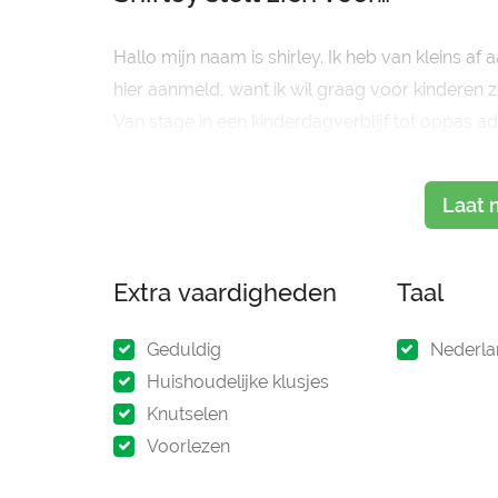
Hallo mijn naam is shirley. Ik heb van kleins a
hier aanmeld, want ik wil graag voor kinderen z
Van stage in een kinderdagverblijf tot oppas ad
En ben dit jaar op 2 juni 2021 geslaagd voor p
Laat 
Extra vaardigheden
Taal
Geduldig
Nederla
Huishoudelijke klusjes
Knutselen
Voorlezen