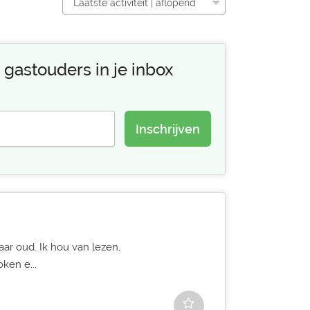
Laatste activiteit | aflopend
 gastouders in je inbox
Inschrijven
jaar oud. Ik hou van lezen,
oken e...