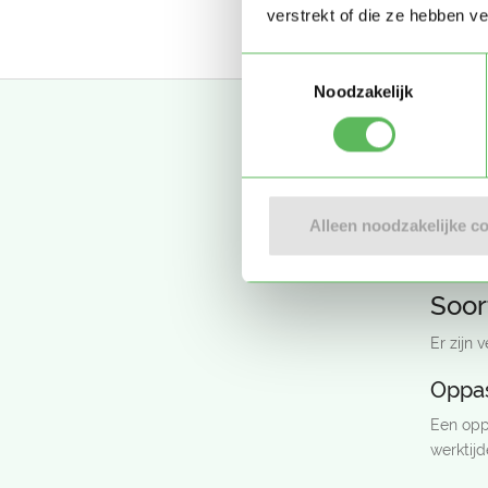
verstrekt of die ze hebben v
Toestemmingsselectie
Noodzakelijk
Een 
Den Haag
Alleen noodzakelijke c
groeiend
Oppasla
Soor
Er zijn 
Oppas
Een oppa
werktij