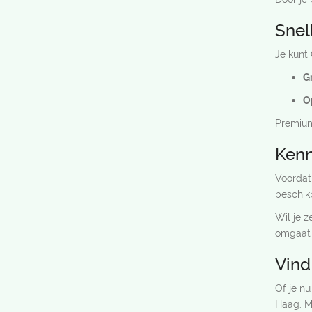
Snel
Je kunt
Gr
O
Premium 
Kenn
Voordat 
beschik
Wil je z
omgaat 
Vind
Of je nu
Haag. Ma