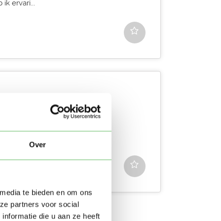
k ervari...
n den haag ik zoek leuke
nderen Willen w...
Over
 media te bieden en om ons
ze partners voor social
nformatie die u aan ze heeft