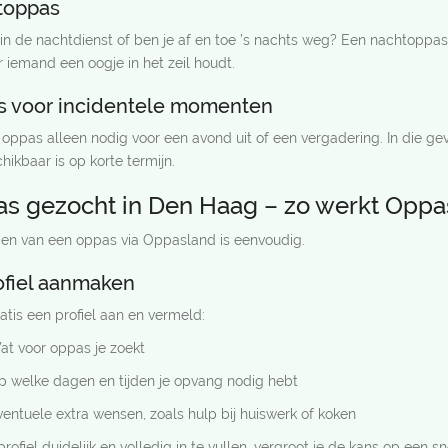
toppas
in de nachtdienst of ben je af en toe ’s nachts weg? Een nachtoppas 
er iemand een oogje in het zeil houdt.
 voor incidentele momenten
oppas alleen nodig voor een avond uit of een vergadering. In die ge
hikbaar is op korte termijn.
s gezocht in Den Haag – zo werkt Oppa
den van een oppas via Oppasland is eenvoudig.
ofiel aanmaken
tis een profiel aan en vermeld:
at voor oppas je zoekt
p welke dagen en tijden je opvang nodig hebt
entuele extra wensen, zoals hulp bij huiswerk of koken
profiel duidelijk en volledig in te vullen, vergroot je de kans op een s