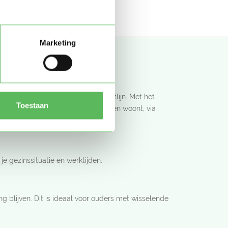
13
14
Marketing
en druk centrum en een lange kustlijn. Met het
Toestaan
centrum, Scheveningen of Loosduinen woont, via
anning.
e gezinssituatie en werktijden.
g blijven. Dit is ideaal voor ouders met wisselende