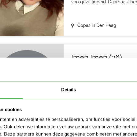
van gezelligheid. Daarnaast heb i
Oppas in Den Haag
Imen Imen (36)
Ik ben meid van 30 jaar woon i
oppasadres ik zou graag met ki
Details
Oppas in Den Haag
4
an cookies
ent en advertenties te personaliseren, om functies voor social
. Ook delen we informatie over uw gebruik van onze site met on
e. Deze partners kunnen deze gegevens combineren met andere i