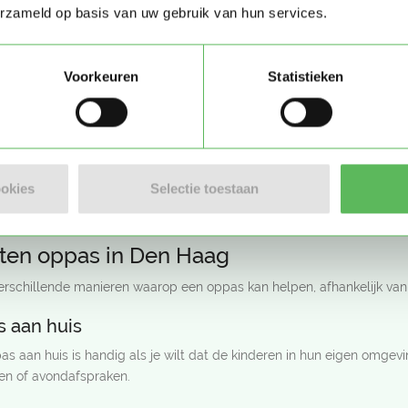
…
1
10
11
12
erzameld op basis van uw gebruik van hun services.
Voorkeuren
Statistieken
oppas in Den Haag vinden
 is een stad met veel gezichten: het politieke hart van Nederland, e
ookies
Selectie toestaan
 aantal gezinnen is de vraag naar oppassers groot. Of je nu in het 
nd vind je snel een betrouwbare oppas die past bij jouw gezin en pl
ten oppas in Den Haag
verschillende manieren waarop een oppas kan helpen, afhankelijk van j
 aan huis
s aan huis is handig als je wilt dat de kinderen in hun eigen omgevin
den of avondafspraken.