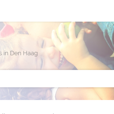
g
rs in Den Haag