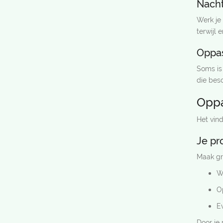
Nach
Werk je 
terwijl 
Oppas
Soms is 
die besc
Oppa
Het vin
Je pr
Maak gra
W
O
Ev
Door je 