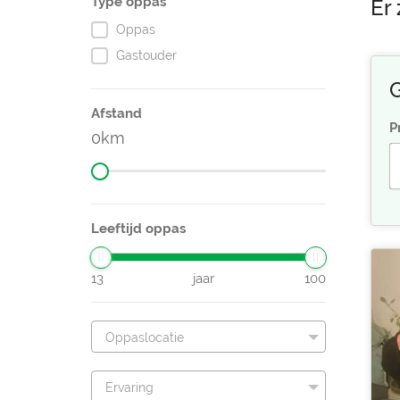
Type oppas
Er
Oppas
Gastouder
G
Afstand
P
0
Leeftijd oppas
13
jaar
100
Oppaslocatie
Ervaring