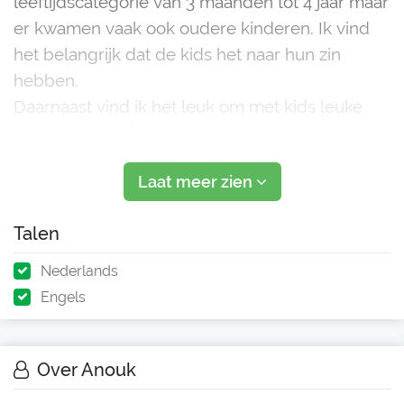
leeftijdscategorie van 3 maanden tot 4 jaar maar
er kwamen vaak ook oudere kinderen. Ik vind
het belangrijk dat de kids het naar hun zin
hebben.
Daarnaast vind ik het leuk om met kids leuke
activiteiten te doen en dat kan van alles zijn.
Ik ben een sportief persoon die van iedere dag
Laat meer zien
geniet en ik sta heel positief i
Talen
Nederlands
Engels
Over Anouk