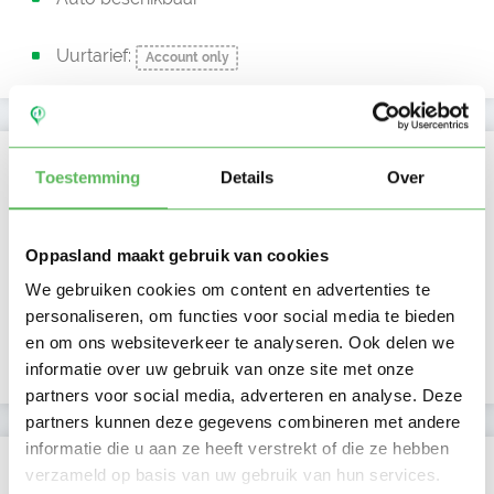
Uurtarief:
Account only
Kan oppassen op
Toestemming
Details
Over
Ma
Di
Wo
Do
Vr
Za
Zo
Ochtend
Oppasland maakt gebruik van cookies
Middag
Namiddag
We gebruiken cookies om content en advertenties te
Avond
personaliseren, om functies voor social media te bieden
NIEUW
Nacht
en om ons websiteverkeer te analyseren. Ook delen we
informatie over uw gebruik van onze site met onze
partners voor social media, adverteren en analyse. Deze
partners kunnen deze gegevens combineren met andere
informatie die u aan ze heeft verstrekt of die ze hebben
Activiteit op Oppasland
verzameld op basis van uw gebruik van hun services.