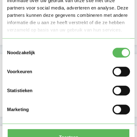
informatie over uw gebruik van onze site met onze
Middag
partners voor social media, adverteren en analyse. Deze
Namiddag
partners kunnen deze gegevens combineren met andere
Avond
informatie die u aan ze heeft verstrekt of die ze hebben
NIEUW
Nacht
verzameld op basis van uw gebruik van hun services.
Toestemmingsselectie
Noodzakelijk
Activiteit op Oppasland
Voorkeuren
Laatste activiteit
26-06-2026
Lid sinds
12-08-2023
Statistieken
Profiel bijgewerkt
12-08-2023
Marketing
Verificaties