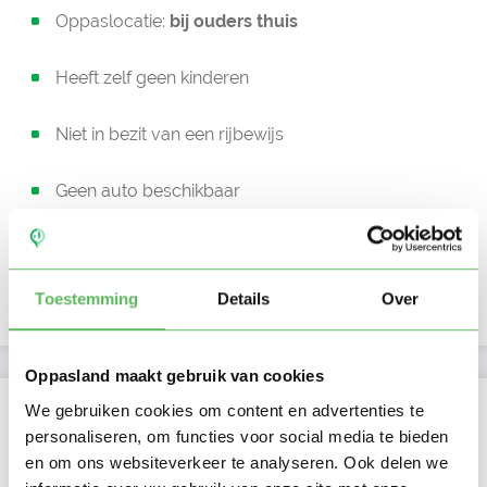
Oppaslocatie:
bij ouders thuis
Heeft zelf geen kinderen
Niet in bezit van een rijbewijs
Geen auto beschikbaar
Beschikbaar vanaf:
Account only
Toestemming
Details
Over
Uurtarief:
Account only
Oppasland maakt gebruik van cookies
Kan oppassen op
We gebruiken cookies om content en advertenties te
personaliseren, om functies voor social media te bieden
Ma
Di
Wo
Do
Vr
Za
Zo
en om ons websiteverkeer te analyseren. Ook delen we
Ochtend