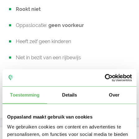
Rookt niet
Oppaslocatie:
geen voorkeur
Heeft zelf geen kinderen
Niet in bezit van een rijbewijs
Geen auto beschikbaar
Beschikbaar vanaf:
Account only
Toestemming
Details
Over
Uurtarief:
Account only
Oppasland maakt gebruik van cookies
We gebruiken cookies om content en advertenties te
personaliseren, om functies voor social media te bieden
Kan oppassen op