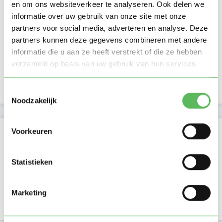
en om ons websiteverkeer te analyseren. Ook delen we
informatie over uw gebruik van onze site met onze
Ma
Di
Wo
Do
Vr
Za
Zo
partners voor social media, adverteren en analyse. Deze
Ochtend
partners kunnen deze gegevens combineren met andere
Middag
Namiddag
informatie die u aan ze heeft verstrekt of die ze hebben
Avond
verzameld op basis van uw gebruik van hun services.
NIEUW
Nacht
Toestemmingsselectie
Noodzakelijk
Activiteit op Oppasland
Voorkeuren
Laatste activiteit
05-06-2026
Statistieken
Lid sinds
18-05-2026
Marketing
Profiel bijgewerkt
18-05-2026