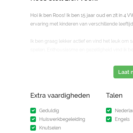
Hoi ik ben Roos! Ik ben 15 jaar oud en zit in 4 
ervaring met kinderen van verschillende leeftij
Ik ben graag lekker actief en vind het leuk om s
spelen. Enthousiasme en gezelligheid vind ik b
voelen. Daarnaast ben ik verantwoordelijk en vi
Laat 
Extra vaardigheden
Talen
Geduldig
Nederla
Huiswerkbegeleiding
Engels
Knutselen