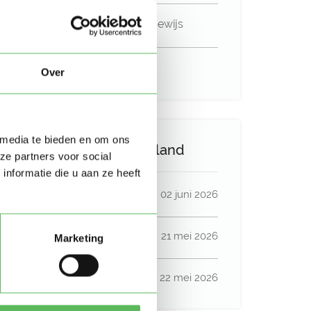
Niet in bezit van een rijbewijs
Geen auto beschikbaar
Over
 media te bieden en om ons
Activiteit op Oppasland
ze partners voor social
nformatie die u aan ze heeft
Laatste activiteit
02 juni 2026
Lid sinds
21 mei 2026
Marketing
Profiel bijgewerkt
22 mei 2026