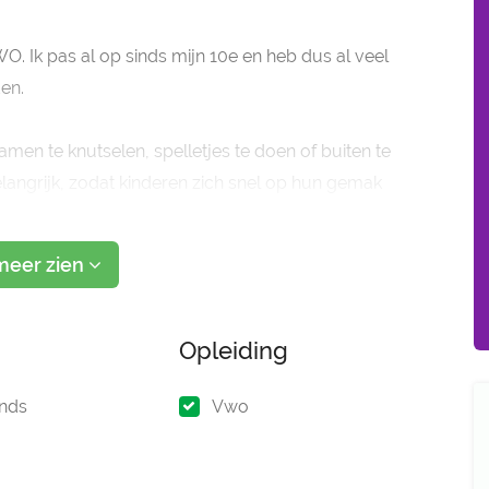
VWO. Ik pas al op sinds mijn 10e en heb dus al veel
den.
amen te knutselen, spelletjes te doen of buiten te
elangrijk, zodat kinderen zich snel op hun gemak
nd i
meer zien
Opleiding
nds
Vwo