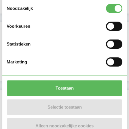
Toestemmingsselectie
Profiel bijgewerkt
24-05-2026
Noodzakelijk
Voorkeuren
Verificaties
E-mailadres is geverifieerd
Statistieken
Telefoonnummer is geverifieerd
Marketing
Facebook is gekoppeld
Toestaan
Locatie oppasadres (Den Haag)
Selectie toestaan
Alleen noodzakelijke cookies