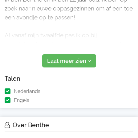
zoek naar nieuwe oppasgezinnen om af een toe
een avondje op te passen!
Al vanaf mijn twaalfde pas ik op bij
verschillende gezinnen met kinderen van alle
leeftijden (2 maanden-12 jaar). Doordat mijn
Laat meer zien
moeder in het basisonderwijs werkte en ik haar
bijna elke week hielp, kan ik goed met kinderen
Talen
omgaan. Daarnaast ben ik ook een jaar au
Nederlands
Engels
Over Benthe