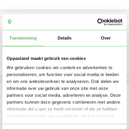
Kan oppassen op
Toestemming
Details
Over
Ma
Di
Wo
Do
Vr
Za
Zo
Benthe heeft nog geen
Ochtend
beschikbaarheid
Middag
aangegeven
Namiddag
Avond
NIEUW
Oppasland maakt gebruik van cookies
Nacht
We gebruiken cookies om content en advertenties te
personaliseren, om functies voor social media te bieden
en om ons websiteverkeer te analyseren. Ook delen we
informatie over uw gebruik van onze site met onze
Activiteit op Oppasland
partners voor social media, adverteren en analyse. Deze
partners kunnen deze gegevens combineren met andere
Laatste activiteit
24-05-2026
informatie die u aan ze heeft verstrekt of die ze hebben
verzameld op basis van uw gebruik van hun services.
Lid sinds
17-10-2024