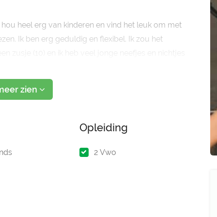
 Ik hou heel erg van kinderen en vind het leuk om met
zen. Ik ben erg geduldig en flexibel. Ik zou het
en zusje (10) en ik heb veel jonge neefjes en nichtjes
end om met (jonge)kinderen om te gaan. Ik ben een 10
meer zien
Opleiding
nds
2 Vwo