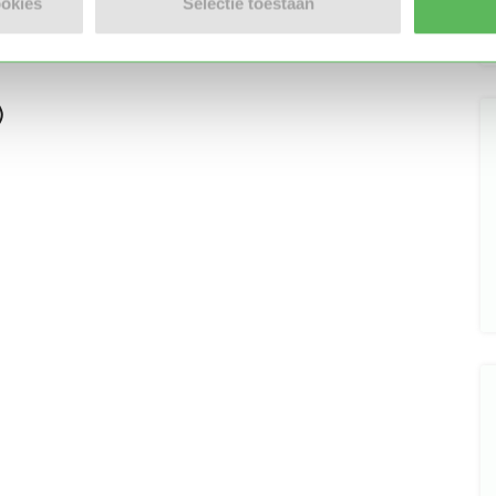
ookies
Selectie toestaan
)