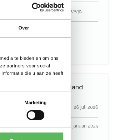
Niet in bezit van een rijbewijs
Over
Geen auto beschikbaar
Uurtarief:
Account only
 media te bieden en om ons
ze partners voor social
nformatie die u aan ze heeft
Activiteit op Oppasland
Marketing
Laatste activiteit
26 juli 2026
Lid sinds
26 januari 2025