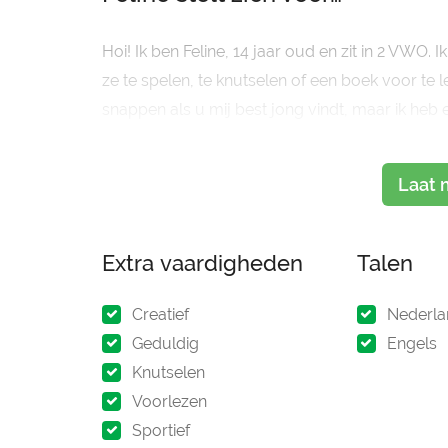
Hoi! Ik ben Feline, 14 jaar oud en zit in 2 VWO.
ze te spelen, te knutselen of een boek voor te le
snappen als u mij best jong vindt, maar ik heb e
waar ik veel tijd mee besteed, dus ik ben gew
Laat 
Extra vaardigheden
Talen
Creatief
Nederla
Geduldig
Engels
Knutselen
Voorlezen
Sportief