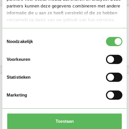
partners kunnen deze gegevens combineren met andere
Activiteit op Oppasland
informatie die u aan ze heeft verstrekt of die ze hebben
verzameld op basis van uw gebruik van hun services.
Laatste activiteit
20-06-2026
Toestemmingsselectie
Lid sinds
16-06-2026
Noodzakelijk
Profiel bijgewerkt
16-06-2026
Voorkeuren
Statistieken
Verificaties
E-mailadres is geverifieerd
Marketing
Telefoonnummer is geverifieerd
Toestaan
In het bezit van een kinder EHBO certificaat