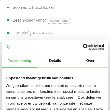
Geen auto beschikbaar
Beschikbaar vanaf:
Account only
Uurtarief:
Account only
Kan oppassen op
Toestemming
Details
Over
Ma
Di
Wo
Do
Vr
Za
Zo
Ochtend
Oppasland maakt gebruik van cookies
Middag
Namiddag
We gebruiken cookies om content en advertenties te
Avond
personaliseren, om functies voor social media te bieden
NIEUW
Nacht
en om ons websiteverkeer te analyseren. Ook delen we
informatie over uw gebruik van onze site met onze
partners voor social media, adverteren en analyse. Deze