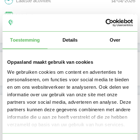
Laatste activiteit
14-04-2026
Lid sinds
14-04-2026
Profiel bijgewerkt
14-04-2026
Toestemming
Details
Over
Verificaties
Oppasland maakt gebruik van cookies
We gebruiken cookies om content en advertenties te
E-mailadres is geverifieerd
personaliseren, om functies voor social media te bieden
en om ons websiteverkeer te analyseren. Ook delen we
informatie over uw gebruik van onze site met onze
partners voor social media, adverteren en analyse. Deze
Locatie oppasadres (Den Haag)
partners kunnen deze gegevens combineren met andere
informatie die u aan ze heeft verstrekt of die ze hebben
verzameld op basis van uw gebruik van hun services.