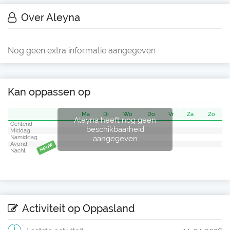
Over Aleyna
Nog geen extra informatie aangegeven
Kan oppassen op
Ma
Di
Wo
Do
Vr
Za
Zo
Aleyna heeft nog geen
Ochtend
beschikbaarheid
Middag
aangegeven
Namiddag
Avond
NIEUW
Nacht
Activiteit op Oppasland