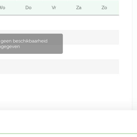
Wo
Do
Vr
Za
Zo
 geen beschikbaarheid
ngegeven