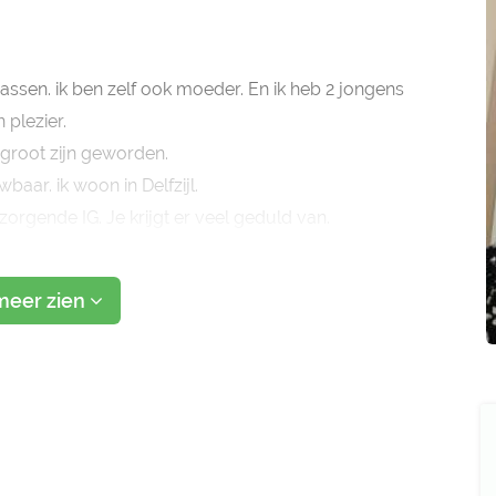
assen. ik ben zelf ook moeder. En ik heb 2 jongens
 plezier.
 groot zijn geworden.
aar. ik woon in Delfzijl.
zorgende IG. Je krijgt er veel geduld van.
meer zien