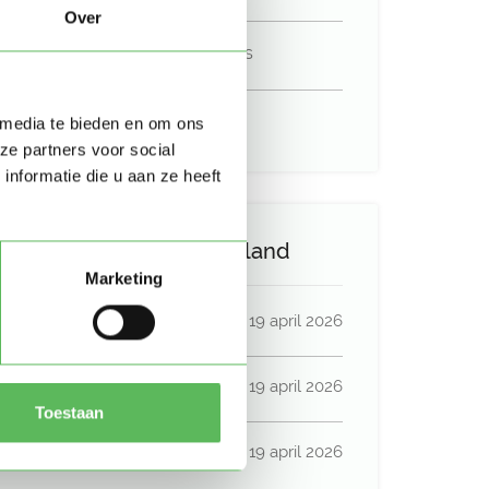
Over
In bezit van een rijbewijs
Auto beschikbaar
 media te bieden en om ons
ze partners voor social
nformatie die u aan ze heeft
Activiteit op Oppasland
Marketing
Laatste activiteit
19 april 2026
Lid sinds
19 april 2026
Toestaan
Profiel bijgewerkt
19 april 2026