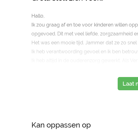
Hallo,
Ik zou graag af en toe voor kinderen willen opp
opgevoed. Dit met veel liefde, zorgzaamheid en
Het was een mooie tijd. Jammer dat ze zo snel
Ik heb verantwoording gevoel en ik ben betrouwb
Ik heb altijd in de ouderenzorg gewerkt. Als Ver
En
Laat 
Kan oppassen op