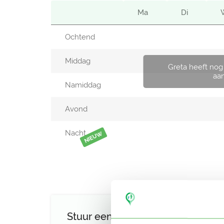
Ma
Di
Ochtend
Middag
Greta heeft nog
aa
Namiddag
Avond
Nacht
NIEUW
Stuur een bericht aan Greta