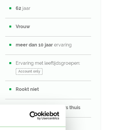
62
jaar
Vrouw
meer dan 10 jaar
ervaring
Ervaring met leeftijdsgroepen:
Account only
Rookt niet
Oppaslocatie:
bij ouders thuis
Heeft zelf kinderen