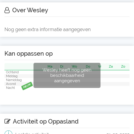
Over Wesley
Nog geen extra informatie aangegeven
Kan oppassen op
Ma
Di
Wo
Do
Vr
Za
Zo
Wesley heeft nog geen
Ochtend
beschikbaarheid
Middag
aangegeven
Namiddag
Avond
NIEUW
Nacht
Activiteit op Oppasland