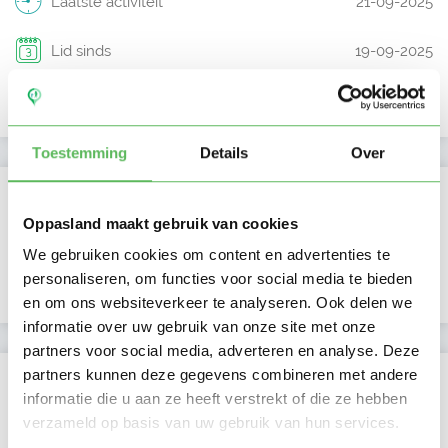
Laatste activiteit
21-09-2025
Lid sinds
19-09-2025
Profiel bijgewerkt
19-09-2025
Toestemming
Details
Over
Verificaties
Oppasland maakt gebruik van cookies
E-mailadres is geverifieerd
We gebruiken cookies om content en advertenties te
personaliseren, om functies voor social media te bieden
Google is gekoppeld
en om ons websiteverkeer te analyseren. Ook delen we
informatie over uw gebruik van onze site met onze
partners voor social media, adverteren en analyse. Deze
partners kunnen deze gegevens combineren met andere
Locatie oppasadres (De Krim)
informatie die u aan ze heeft verstrekt of die ze hebben
verzameld op basis van uw gebruik van hun services.