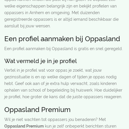
welke eigenschappen belangrijk zijn en bekijkt profielen van
oppassers in Arnhem en omgeving. Met duizenden
geregistreerde oppassers is er altijd iemand beschikbaar die
aansluit bij jouw wensen.
Een profiel aanmaken bij Oppasland
Een profiel aanmaken bij Oppasland is gratis en snel geregeld.
Wat vermeld je in je profiel
Vertel in je profiel wat voor oppas je zoekt, wat jouw
gezinssituatie is en op welke dagen of tijden je oppas nodig
hebt. Geef ook aan of je extra hulp verwacht, zoals kinderen
ophalen van school of begeleiding bij huiswerk. Hoe duidelijker
je profiel, hoe groter de kans dat de juiste oppassers reageren.
Oppasland Premium
Wil je niet wachten tot oppassers jou benaderen? Met
Oppasland Premium
kun je zelf onbeperkt berichten sturen