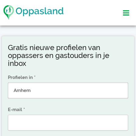
Gratis nieuwe profielen van
oppassers en gastouders in je
inbox
Profielen in
E-mail