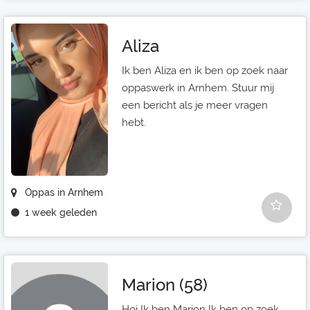
Aliza
Ik ben Aliza en ik ben op zoek naar
oppaswerk in Arnhem. Stuur mij
een bericht als je meer vragen
hebt.
Oppas in Arnhem
1 week geleden
Marion (58)
Hoi Ik ben Marion Ik ben op zoek