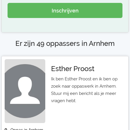
Inschrijven
Er zijn 49 oppassers in Arnhem
Esther Proost
Ik ben Esther Proost en ik ben op
zoek naar oppaswerk in Arnhem.
Stuur mij een bericht als je meer
vragen hebt.