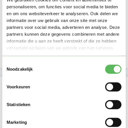
Kan oppassen op
personaliseren, om functies voor social media te bieden
en om ons websiteverkeer te analyseren. Ook delen we
Ma
Di
Wo
Do
Vr
Za
Zo
informatie over uw gebruik van onze site met onze
Ochtend
partners voor social media, adverteren en analyse. Deze
Middag
partners kunnen deze gegevens combineren met andere
Namiddag
informatie die u aan ze heeft verstrekt of die ze hebben
Avond
verzameld op basis van uw gebruik van hun services.
NIEUW
Nacht
Toestemmingsselectie
Noodzakelijk
Activiteit op Oppasland
Voorkeuren
Laatste activiteit
10-01-2026
Statistieken
Lid sinds
10-01-2026
Marketing
Profiel bijgewerkt
10-01-2026