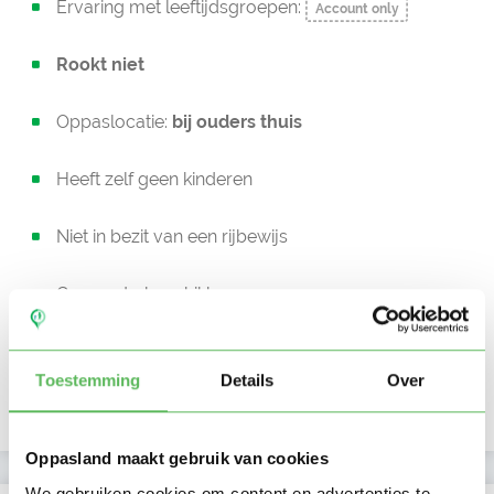
Ervaring met leeftijdsgroepen:
Account only
Rookt niet
Oppaslocatie:
bij ouders thuis
Heeft zelf geen kinderen
Niet in bezit van een rijbewijs
Geen auto beschikbaar
Beschikbaar vanaf:
Account only
Toestemming
Details
Over
Uurtarief:
Account only
Oppasland maakt gebruik van cookies
We gebruiken cookies om content en advertenties te