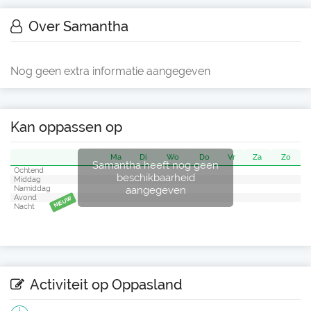
Over Samantha
Nog geen extra informatie aangegeven
Kan oppassen op
Ma
Di
Wo
Do
Vr
Za
Zo
Samantha heeft nog geen
Ochtend
beschikbaarheid
Middag
aangegeven
Namiddag
Avond
NIEUW
Nacht
Activiteit op Oppasland