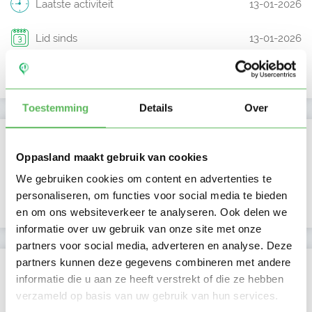
Laatste activiteit
13-01-2026
Lid sinds
13-01-2026
Profiel bijgewerkt
13-01-2026
Toestemming
Details
Over
Verificaties
Oppasland maakt gebruik van cookies
E-mailadres is geverifieerd
We gebruiken cookies om content en advertenties te
personaliseren, om functies voor social media te bieden
Google is gekoppeld
en om ons websiteverkeer te analyseren. Ook delen we
informatie over uw gebruik van onze site met onze
partners voor social media, adverteren en analyse. Deze
partners kunnen deze gegevens combineren met andere
Locatie oppasadres (Appingedam)
informatie die u aan ze heeft verstrekt of die ze hebben
verzameld op basis van uw gebruik van hun services.