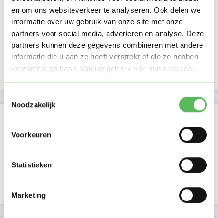
en om ons websiteverkeer te analyseren. Ook delen we
Ma
Di
Wo
Do
Vr
Za
Zo
informatie over uw gebruik van onze site met onze
Ochtend
partners voor social media, adverteren en analyse. Deze
Middag
partners kunnen deze gegevens combineren met andere
Namiddag
informatie die u aan ze heeft verstrekt of die ze hebben
Avond
NIEUW
Nacht
verzameld op basis van uw gebruik van hun services.
Toestemmingsselectie
Noodzakelijk
Activiteit op Oppasland
Voorkeuren
Laatste activiteit
21-06-2026
Lid sinds
09-10-2019
Statistieken
Profiel bijgewerkt
06-03-2026
Marketing