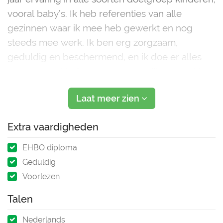
vooral baby’s. Ik heb referenties van alle
gezinnen waar ik mee heb gewerkt en nog
steeds mee werk. Ik ben erg zorgzaam,
geduldig en beschermend, en ik doe er alles
aan om een ​​kind een warm en veilig gevoel te
geven.
Laat meer zien
Ik heb al mijn kinderen opgevoed en geholpen
met hun ontwikkeling totdat ze
Extra vaardigheden
EHBO diploma
Geduldig
Voorlezen
Talen
Nederlands