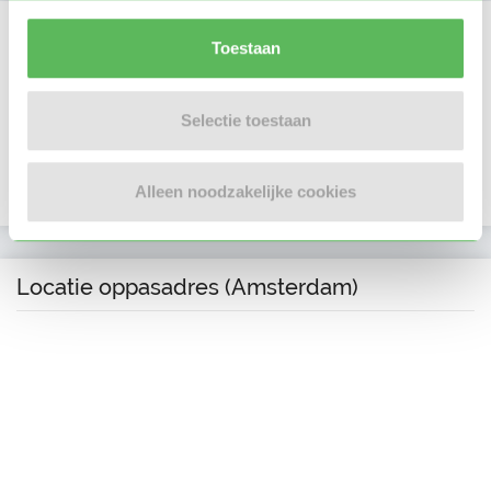
Verificaties
Toestaan
E-mailadres is geverifieerd
Selectie toestaan
Telefoonnummer is geverifieerd
In het bezit van een kinder EHBO certificaat
Alleen noodzakelijke cookies
Locatie oppasadres (Amsterdam)