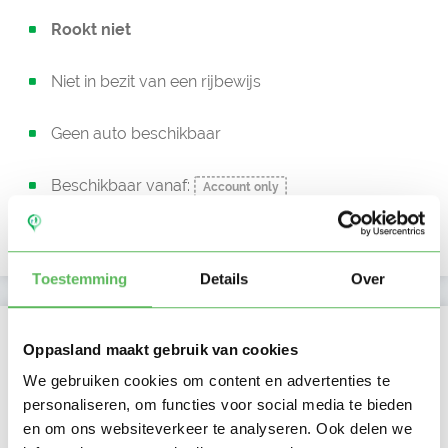
Rookt niet
Niet in bezit van een rijbewijs
Geen auto beschikbaar
Beschikbaar vanaf:
Account only
Uurtarief:
Account only
Toestemming
Details
Over
Kan oppassen op
Oppasland maakt gebruik van cookies
Ma
Di
Wo
Do
Vr
Za
Zo
We gebruiken cookies om content en advertenties te
Ochtend
personaliseren, om functies voor social media te bieden
Middag
en om ons websiteverkeer te analyseren. Ook delen we
Namiddag