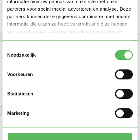
informatie over uw gebruik van onze site met onze
Avond
partners voor social media, adverteren en analyse. Deze
NIEUW
Nacht
partners kunnen deze gegevens combineren met andere
informatie die u aan ze heeft verstrekt of die ze hebben
verzameld op basis van uw gebruik van hun services.
Toestemmingsselectie
Activiteit op Oppasland
Noodzakelijk
Laatste activiteit
02-10-2025
Voorkeuren
Lid sinds
02-10-2025
Statistieken
Profiel bijgewerkt
02-10-2025
Marketing
Verificaties
E-mailadres is geverifieerd