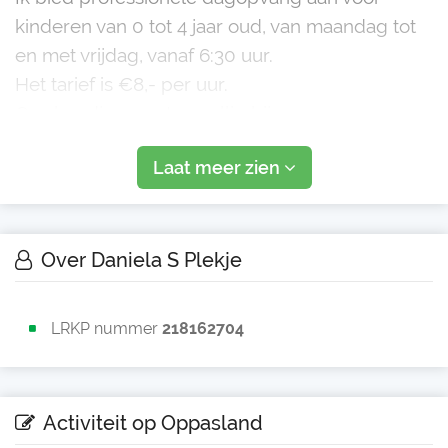
kinderen van 0 tot 4 jaar oud, van maandag tot
en met vrijdag, vanaf 6:30 uur.
Het tarief is €8,- per uur.
Ons hondje woont gezellig bij ons een
toypoedel, en wij zorgen ervoor dat de
Laat meer zien
opvangomgeving veilig en hygiënisch blijft.
Ik ben officieel goedgekeurd door de
Over Daniela S Plekje
LRKP nummer
218162704
Activiteit op Oppasland