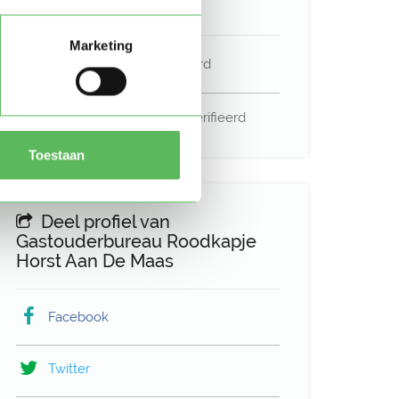
Verificaties
Marketing
E-mailadres is geverifieerd
Telefoonnummer is geverifieerd
Toestaan
Deel profiel van
Gastouderbureau Roodkapje
Horst Aan De Maas
Facebook
Twitter