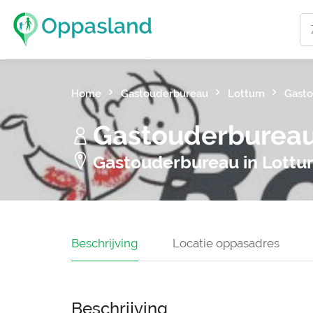
Home
Gastouderbureau
Lottum
Gasto
Gastouderbureau
Gastouderbureau in Lott
Beschrijving
Locatie oppasadres
Beschrijving