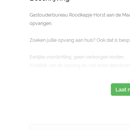
Gastouderbureau Roodkapje Horst aan de Maas h
opvangen.
Zoeken jullie opvang aan huis? Ook dat is besp
Eerlijke voorlichting, geen verborgen kosten.
Kwaliteit van de opvang en van onze dienstverl
Onze bureaukosten zijn betaalbaar.
Ons gastouderbureau is het best bereikbare ga
Laat 