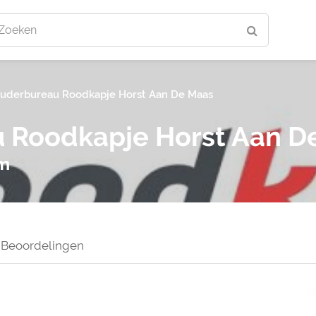
Zoeken
uderbureau Roodkapje Horst Aan De Maas
 Roodkapje Horst Aan D
um
Beoordelingen