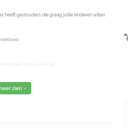
eeft gastouders die graag jullie kinderen willen
reekbaar.
ening staat bij ons voorop.
stouderbureau in de regio.
meer zien