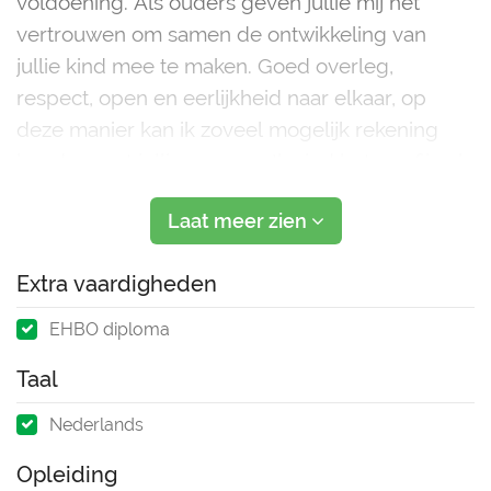
voldoening. Als ouders geven jullie mij het
vertrouwen om samen de ontwikkeling van
jullie kind mee te maken. Goed overleg,
respect, open en eerlijkheid naar elkaar, op
deze manier kan ik zoveel mogelijk rekening
houden met jullie wensen. Ik vind het erg fijn als
de kinderen met plezier komen en zich veilig
Laat meer zien
voelen,
Extra vaardigheden
EHBO diploma
Taal
Nederlands
Opleiding