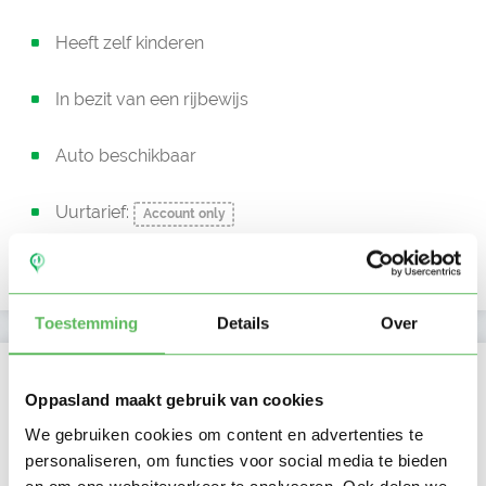
Heeft zelf kinderen
In bezit van een rijbewijs
Auto beschikbaar
Uurtarief:
Account only
LRKP nummer
206610956
Toestemming
Details
Over
Kan oppassen op
Oppasland maakt gebruik van cookies
Ma
Di
Wo
Do
Vr
Za
Zo
We gebruiken cookies om content en advertenties te
Ochtend
personaliseren, om functies voor social media te bieden
Middag