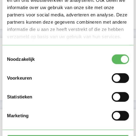
en om ons websiteverkeer te analyseren. Ook delen we
Namiddag
informatie over uw gebruik van onze site met onze
Avond
NIEUW
Nacht
partners voor social media, adverteren en analyse. Deze
partners kunnen deze gegevens combineren met andere
informatie die u aan ze heeft verstrekt of die ze hebben
verzameld op basis van uw gebruik van hun services.
Activiteit op Oppasland
Toestemmingsselectie
Laatste activiteit
30-07-2026
Noodzakelijk
Lid sinds
14-04-2018
Voorkeuren
Profiel bijgewerkt
18-12-2025
Statistieken
Marketing
Verificaties
E-mailadres is geverifieerd