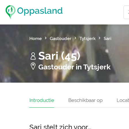
Home
Gastouder
Tytsjerk
Sari
Sari (45)
Gastouder in Tytsjerk
Introductie
Beschikbaar op
Locat
Sari stelt zich voor…