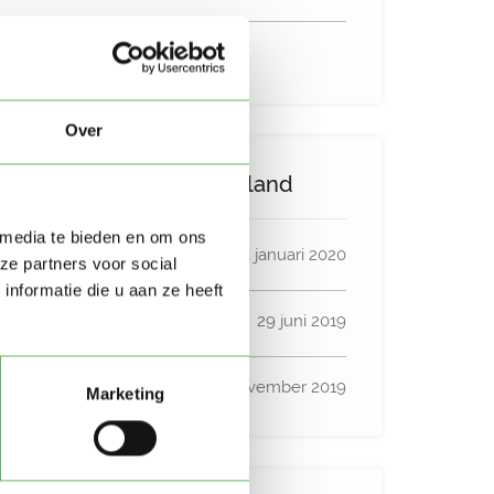
Uurtarief:
Account only
Over
Activiteit op Oppasland
 media te bieden en om ons
Laatste activiteit
03 januari 2020
ze partners voor social
nformatie die u aan ze heeft
Lid sinds
29 juni 2019
Profiel bijgewerkt
26 november 2019
Marketing