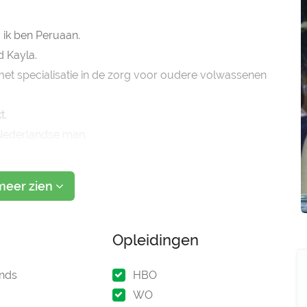
, ik ben Peruaan.
 Kayla.
et specialisatie in de zorg voor oudere volwassenen
t.
 Nederlandse man.
ertijd een
meer zien
Opleidingen
nds
HBO
WO