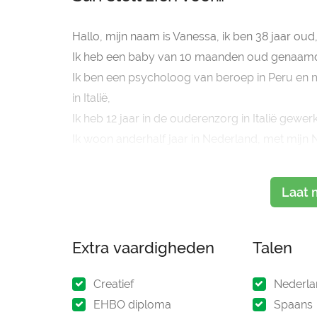
Hallo, mijn naam is Vanessa, ik ben 38 jaar oud
Ik heb een baby van 10 maanden oud genaamd
Ik ben een psycholoog van beroep in Peru en m
in Italië,
Ik heb 12 jaar in de ouderenzorg in Italië gewerk
Ik woon anderhalf jaar in Nederland, met mijn
Ik studeer de Nederlandse taal en zoek tegelijk
Laat 
Extra vaardigheden
Talen
Creatief
Nederla
EHBO diploma
Spaans