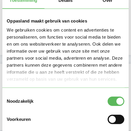
Toestemming
Details
Over
In bezit van een rijbewijs
Oppasland maakt gebruik van cookies
Auto beschikbaar
We gebruiken cookies om content en advertenties te
personaliseren, om functies voor social media te bieden
Uurtarief:
en om ons websiteverkeer te analyseren. Ook delen we
Account only
informatie over uw gebruik van onze site met onze
partners voor social media, adverteren en analyse. Deze
partners kunnen deze gegevens combineren met andere
Kan oppassen op
informatie die u aan ze heeft verstrekt of die ze hebben
verzameld op basis van uw gebruik van hun services.
Ma
Di
Wo
Do
Vr
Za
Zo
Ochtend
Toestemmingsselectie
Middag
Noodzakelijk
Namiddag
Avond
NIEUW
Nacht
Voorkeuren