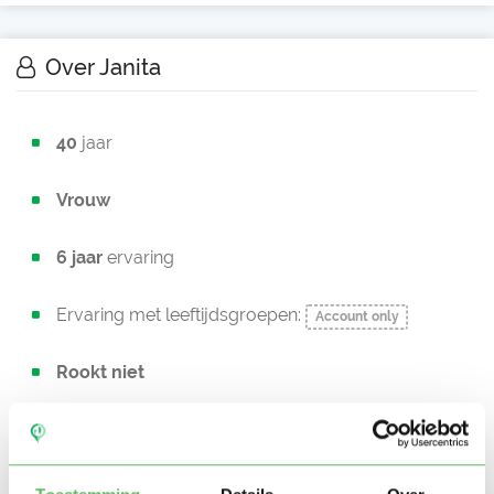
Over Janita
40
jaar
Vrouw
6 jaar
ervaring
Ervaring met leeftijdsgroepen:
Account only
Rookt niet
Oppaslocatie:
bij ouders thuis
Heeft zelf kinderen