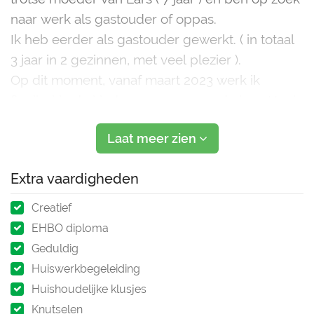
naar werk als gastouder of oppas.
Ik heb eerder als gastouder gewerkt. ( in totaal
3 jaar in 2 gezinnen, met veel plezier ).
Op dit moment, vanaf maart 2023 werk ik
flexibel in de kinderopvang en op de bso. Heel
erg leuk, maar ik merk dat ik het ook fijn vind
Laat meer zien
om met bijv maar 2 kinderen te zi
Extra vaardigheden
Creatief
EHBO diploma
Geduldig
Huiswerkbegeleiding
Huishoudelijke klusjes
Knutselen