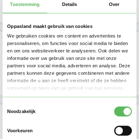
Avond
NIEUW
Toestemming
Details
Over
Nacht
Oppasland maakt gebruik van cookies
We gebruiken cookies om content en advertenties te
Activiteit op Oppasland
personaliseren, om functies voor social media te bieden
en om ons websiteverkeer te analyseren. Ook delen we
Laatste activiteit
28-06-2026
informatie over uw gebruik van onze site met onze
partners voor social media, adverteren en analyse. Deze
Lid sinds
12-07-2018
partners kunnen deze gegevens combineren met andere
informatie die u aan ze heeft verstrekt of die ze hebben
Profiel bijgewerkt
08-10-2019
verzameld op basis van uw gebruik van hun services.
Toestemmingsselectie
Noodzakelijk
Verificaties
In het bezit van een kinder EHBO certificaat
Voorkeuren