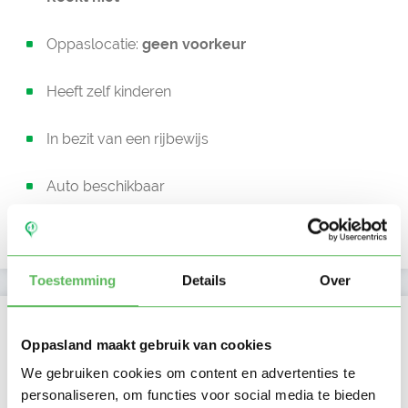
Oppaslocatie:
geen voorkeur
Heeft zelf kinderen
In bezit van een rijbewijs
Auto beschikbaar
Uurtarief:
Account only
Toestemming
Details
Over
Kan oppassen op
Oppasland maakt gebruik van cookies
Ma
Di
Wo
Do
Vr
Za
Zo
We gebruiken cookies om content en advertenties te
Ochtend
personaliseren, om functies voor social media te bieden
Middag