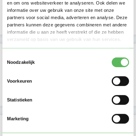
en om ons websiteverkeer te analyseren. Ook delen we
Namiddag
informatie over uw gebruik van onze site met onze
Avond
NIEUW
partners voor social media, adverteren en analyse. Deze
Nacht
partners kunnen deze gegevens combineren met andere
informatie die u aan ze heeft verstrekt of die ze hebben
verzameld op basis van uw gebruik van hun services.
Activiteit op Oppasland
Toestemmingsselectie
Noodzakelijk
Laatste activiteit
18-09-2025
Lid sinds
14-01-2024
Voorkeuren
Profiel bijgewerkt
19-01-2024
Statistieken
Marketing
Verificaties