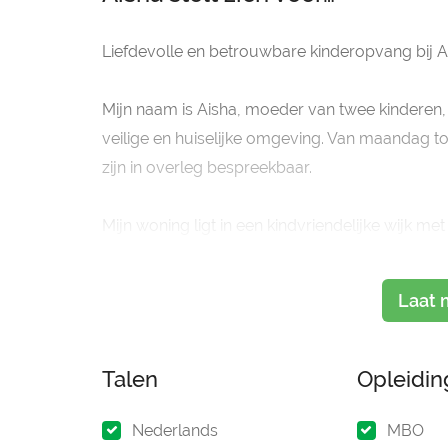
Liefdevolle en betrouwbare kinderopvang bij A
Mijn naam is Aisha, moeder van twee kinderen, 
veilige en huiselijke omgeving. Van maandag to
zijn in overleg bespreekbaar.
Mijn woning ligt in een kindvriendelijke wijk m
het einde van de s
Laat 
Talen
Opleidi
Nederlands
MBO