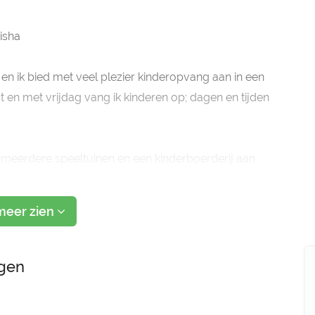
isha
en ik bied met veel plezier kinderopvang aan in een
t en met vrijdag vang ik kinderen op; dagen en tijden
et meerdere speeltuinen en een kinderboerderij aan
meer zien
ngen