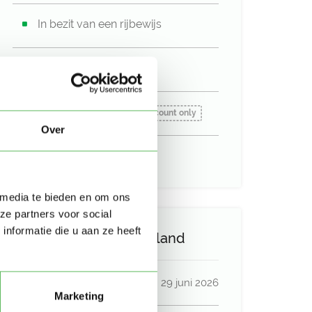
In bezit van een rijbewijs
Auto beschikbaar
Beschikbaar vanaf:
Account only
Over
Uurtarief:
Account only
 media te bieden en om ons
ze partners voor social
nformatie die u aan ze heeft
Activiteit op Oppasland
Laatste activiteit
29 juni 2026
Marketing