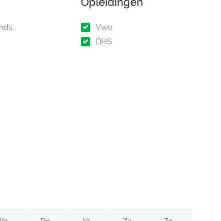
Opleidingen
nds
Vwo
DHS