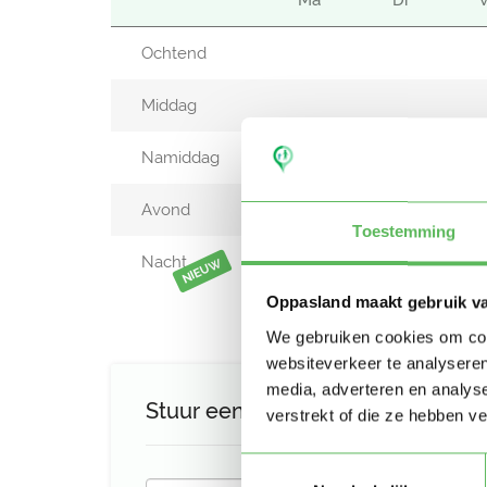
Ma
Di
Ochtend
Middag
Namiddag
Avond
Toestemming
Nacht
NIEUW
Oppasland maakt gebruik v
We gebruiken cookies om cont
websiteverkeer te analyseren
media, adverteren en analys
Stuur een bericht aan Jane
verstrekt of die ze hebben v
Toestemmingsselectie