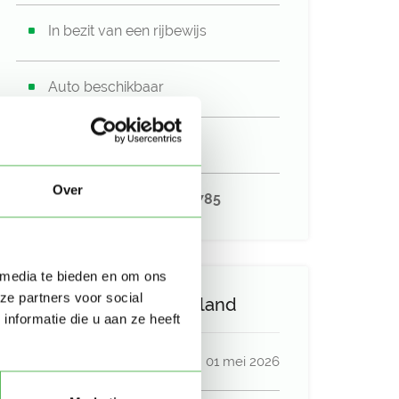
In bezit van een rijbewijs
Auto beschikbaar
Uurtarief:
Account only
Over
LRKP nummer
216564785
 media te bieden en om ons
ze partners voor social
Activiteit op Oppasland
nformatie die u aan ze heeft
Laatste activiteit
01 mei 2026