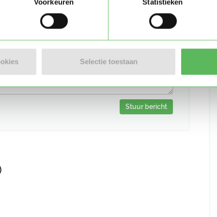
Voorkeuren
Statistieken
ookies
Selectie toestaan
Stuur bericht
)