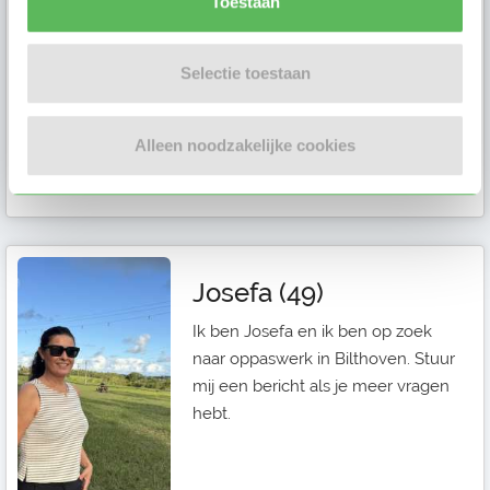
Toestaan
ik beschikbaar op maandag,
dinsda...
Selectie toestaan
Alleen noodzakelijke cookies
Gastouder in
Soesterberg
Josefa (49)
Ik ben Josefa en ik ben op zoek
naar oppaswerk in Bilthoven. Stuur
mij een bericht als je meer vragen
hebt.