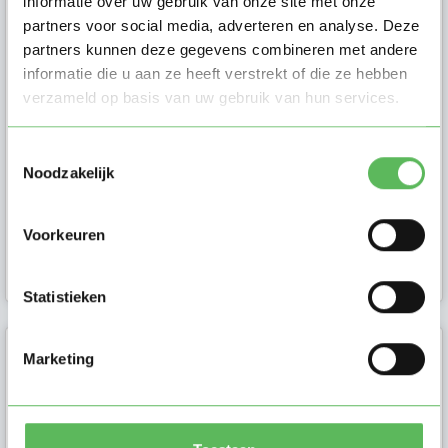
informatie over uw gebruik van onze site met onze
Marit
partners voor social media, adverteren en analyse. Deze
partners kunnen deze gegevens combineren met andere
Ik ben Marit en ik ben op zoek naar
informatie die u aan ze heeft verstrekt of die ze hebben
oppaswerk in Soest. Stuur mij een
verzameld op basis van uw gebruik van hun services.
bericht als je meer vragen hebt.
Toestemmingsselectie
Noodzakelijk
Voorkeuren
Gastouder in
Soest
Statistieken
Marketing
Sella (30)
Lieve ouders in de buurt van
Soesterberg Vanaf 11 mei 2026 ben