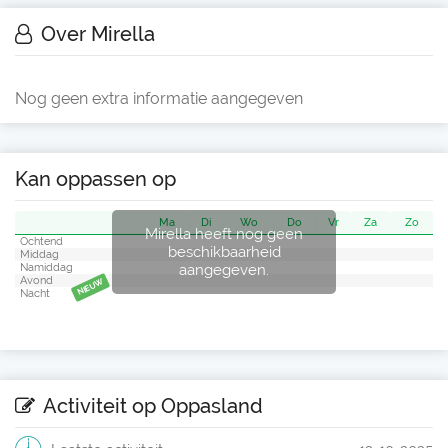
Over Mirella
Nog geen extra informatie aangegeven
Kan oppassen op
Ma
Di
Wo
Do
Vr
Za
Zo
Mirella heeft nog geen
Ochtend
beschikbaarheid
Middag
aangegeven.
Namiddag
Avond
NIEUW
Nacht
Activiteit op Oppasland