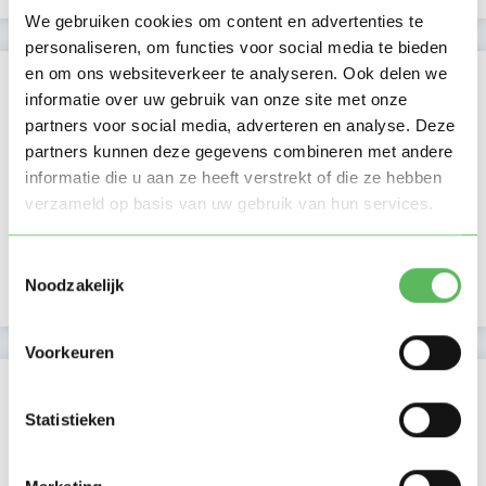
We gebruiken cookies om content en advertenties te
personaliseren, om functies voor social media te bieden
en om ons websiteverkeer te analyseren. Ook delen we
Verificaties
informatie over uw gebruik van onze site met onze
partners voor social media, adverteren en analyse. Deze
E-mailadres is geverifieerd
partners kunnen deze gegevens combineren met andere
informatie die u aan ze heeft verstrekt of die ze hebben
Google is gekoppeld
verzameld op basis van uw gebruik van hun services.
In het bezit van een kinder EHBO certificaat
Toestemmingsselectie
Noodzakelijk
In het bezit van een VOG per 06 maart 2019
Voorkeuren
Locatie oppasadres (Alphen aan den Rijn)
Statistieken