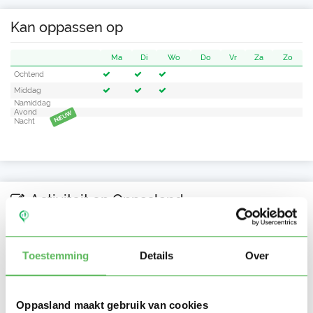
Kan oppassen op
Ma
Di
Wo
Do
Vr
Za
Zo
Ochtend
Middag
Namiddag
Avond
NIEUW
Nacht
Activiteit op Oppasland
Laatste activiteit
14-05-2026
Toestemming
Details
Over
Lid sinds
13-08-2019
Profiel bijgewerkt
14-05-2026
Oppasland maakt gebruik van cookies