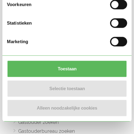
Voorkeuren
Statistieken
Oppasland is een online platform opgericht
in 2017, bedoeld om ouders, oppassers en
Marketing
gastouders met elkaar in contact te
brengen.
Toestaan
Selectie toestaan
Informatie
Oppas zoeken
Alleen noodzakelijke cookies
Oppaswerk zoeken
Gastouder zoeken
Gastouderbureau zoeken