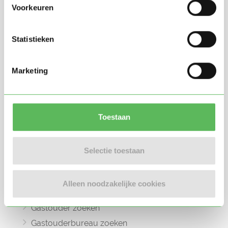
Voorkeuren
Statistieken
Oppasland is een online platform opgericht
in 2017, bedoeld om ouders, oppassers en
Marketing
gastouders met elkaar in contact te
brengen.
Toestaan
Selectie toestaan
Informatie
Oppas zoeken
Alleen noodzakelijke cookies
Oppaswerk zoeken
Gastouder zoeken
Gastouderbureau zoeken