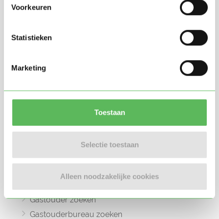
Voorkeuren
Statistieken
Oppasland is een online platform opgericht
in 2017, bedoeld om ouders, oppassers en
Marketing
gastouders met elkaar in contact te
brengen.
Toestaan
Selectie toestaan
Informatie
Oppas zoeken
Alleen noodzakelijke cookies
Oppaswerk zoeken
Gastouder zoeken
Gastouderbureau zoeken