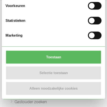
Voorkeuren
Statistieken
Oppasland is een online platform opgericht
Marketing
in 2017, bedoeld om ouders, oppassers en
gastouders met elkaar in contact te
brengen.
Toestaan
Selectie toestaan
Informatie
Oppas zoeken
Alleen noodzakelijke cookies
Oppaswerk zoeken
Gastouder zoeken