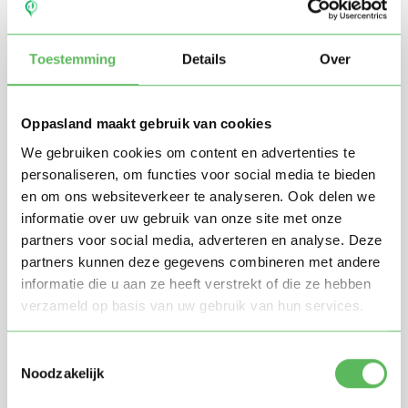
Toestemming
Details
Over
Oppasland maakt gebruik van cookies
We gebruiken cookies om content en advertenties te
personaliseren, om functies voor social media te bieden
en om ons websiteverkeer te analyseren. Ook delen we
Stuur mij nieuwe profielen in mijn omgeving per
e-mail
informatie over uw gebruik van onze site met onze
Door te registreren ga je akkoord met de
Algemene
partners voor social media, adverteren en analyse. Deze
voorwaarden
van Oppasland.
partners kunnen deze gegevens combineren met andere
informatie die u aan ze heeft verstrekt of die ze hebben
verzameld op basis van uw gebruik van hun services.
Gratis aanmelden
Toestemmingsselectie
Noodzakelijk