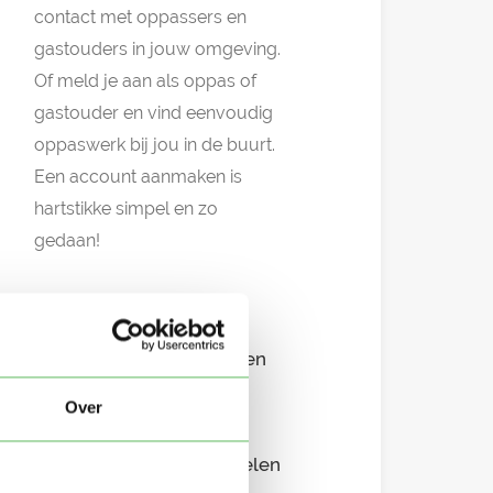
contact met oppassers en
gastouders in jouw omgeving.
Of meld je aan als oppas of
gastouder en vind eenvoudig
oppaswerk bij jou in de buurt.
Een account aanmaken is
hartstikke simpel en zo
gedaan!
GRATIS platform
Eenvoudig aanmelden
Over
Snel in contact
Overzichtelijke profielen