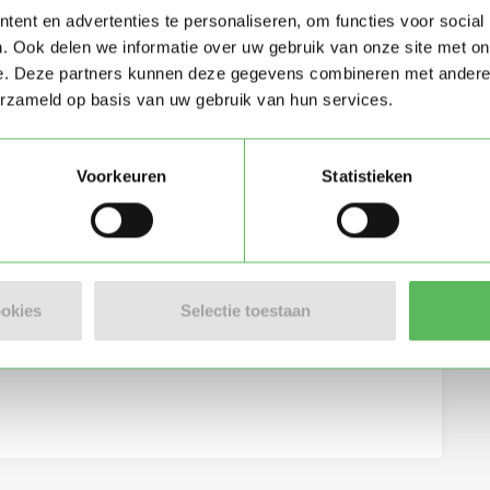
ent en advertenties te personaliseren, om functies voor social
. Ook delen we informatie over uw gebruik van onze site met on
e. Deze partners kunnen deze gegevens combineren met andere i
erzameld op basis van uw gebruik van hun services.
Voorkeuren
Statistieken
eving per e-mail
ookies
Selectie toestaan
lgemene voorwaarden
van Oppasland.