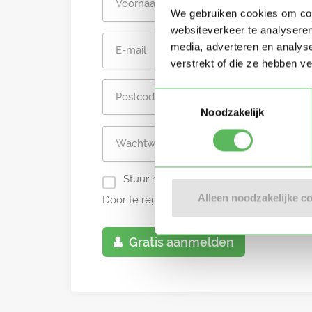
We gebruiken cookies om cont
websiteverkeer te analyseren
media, adverteren en analys
verstrekt of die ze hebben v
Toestemmingsselectie
Noodzakelijk
Stuur mij nieuwe profielen in mijn omg
Alleen noodzakelijke c
Door te registreren ga je akkoord met de
A
Gratis aanmelden