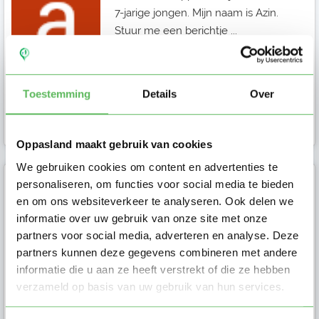
7-jarige jongen. Mijn naam is Azin.
Stuur me een berichtje ...
Toestemming
Details
Over
Ouder in Nijkerk
Oppasland maakt gebruik van cookies
We gebruiken cookies om content en advertenties te
personaliseren, om functies voor social media te bieden
Aline
en om ons websiteverkeer te analyseren. Ook delen we
informatie over uw gebruik van onze site met onze
Ik ben Aline en ik ben op zoek naar
partners voor social media, adverteren en analyse. Deze
een oppas in Putten. Stuur mij een
partners kunnen deze gegevens combineren met andere
bericht als je meer vragen hebt.
informatie die u aan ze heeft verstrekt of die ze hebben
verzameld op basis van uw gebruik van hun services.