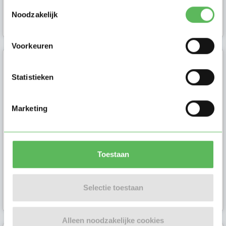
Toestemmingsselectie
Noodzakelijk
Ouder in Putten
Voorkeuren
Iris
Statistieken
Ik ben Iris en ik ben op zoek naar
een oppas in Harderwijk. Stuur mij
Marketing
een bericht als je meer vragen
hebt.
Toestaan
Ouder in
Selectie toestaan
Harderwijk
Alleen noodzakelijke cookies