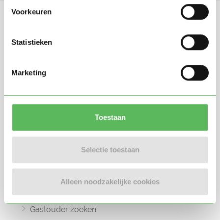
Voorkeuren
Statistieken
Oppasland is een online platform opgericht
Marketing
in 2017, bedoeld om ouders, oppassers en
gastouders met elkaar in contact te
brengen.
Toestaan
Selectie toestaan
Informatie
Oppas zoeken
Alleen noodzakelijke cookies
Oppaswerk zoeken
Gastouder zoeken