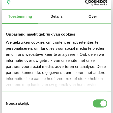
Toestemming
Details
Over
Oppasland maakt gebruik van cookies
We gebruiken cookies om content en advertenties te
personaliseren, om functies voor social media te bieden
en om ons websiteverkeer te analyseren. Ook delen we
Stuur mij nieuwe profielen in mijn omgeving per
e-mail
informatie over uw gebruik van onze site met onze
Door te registreren ga je akkoord met de
Algemene
partners voor social media, adverteren en analyse. Deze
voorwaarden
van Oppasland.
partners kunnen deze gegevens combineren met andere
informatie die u aan ze heeft verstrekt of die ze hebben
verzameld op basis van uw gebruik van hun services.
Gratis aanmelden
Toestemmingsselectie
Noodzakelijk